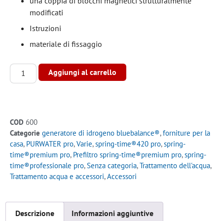
una coppia di blocchi magnetici strutturalmente
modificati
Istruzioni
materiale di fissaggio
Alternative:
Aggiungi al carrello
COD
600
Categorie
generatore di idrogeno bluebalance®
,
forniture per la
casa
,
PURWATER pro
,
Varie
,
spring-time®420 pro
,
spring-
time®premium pro
,
Prefiltro spring-time®premium pro
,
spring-
time®professionale pro
,
Senza categoria
,
Trattamento dell'acqua
,
Trattamento acqua e accessori
,
Accessori
Descrizione
Informazioni aggiuntive