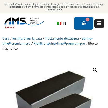
Per soddisfare i requisiti legali forniamo le seguenti informazioni: La terapia del campo
magnetico è scientificamente controversa e non è riconosciuta dalla medicina
convenzionale.
0
IT
NEGOZIO
Casa
/
forniture per la casa
/
Trattamento dell'acqua
/
spring-
time®premium pro
/
Prefiltro spring-time®premium pro
/ Blocco
magnetico